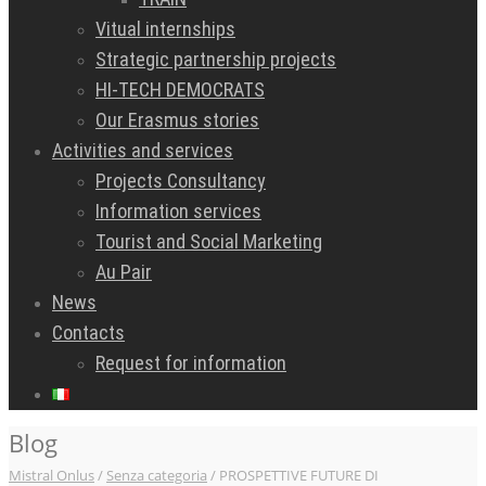
Vitual internships
Strategic partnership projects
HI-TECH DEMOCRATS
Our Erasmus stories
Activities and services
Projects Consultancy
Information services
Tourist and Social Marketing
Au Pair
News
Contacts
Request for information
Blog
Mistral Onlus
/
Senza categoria
/
PROSPETTIVE FUTURE DI